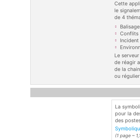
Cette appl
le signale
de 4 théma
Balisage
Conflits
Incident
Environ
Le serveur
de réagir a
de la chai
ou régulier
La symboli
pour la de
des poste
Symboliq
(1 page ~ 1