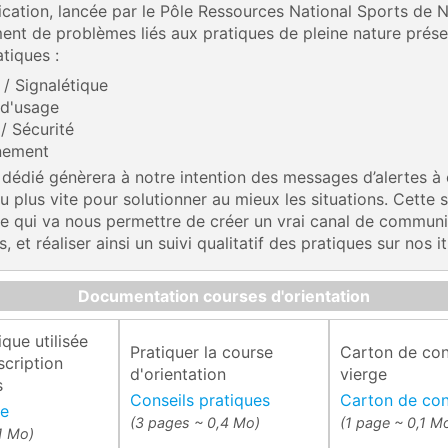
ication, lancée par le Pôle Ressources National Sports de N
ment de problèmes liés aux pratiques de pleine nature prése
tiques :
 / Signalétique
 d'usage
 / Sécurité
nement
 dédié génèrera à notre intention des messages d’alertes 
u plus vite pour solutionner au mieux les situations. Cette s
ne qui va nous permettre de créer un vrai canal de commun
s, et réaliser ainsi un suivi qualitatif des pratiques sur nos it
Documentation courses d'orientation
que utilisée
Pratiquer la course
Carton de con
scription
d'orientation
vierge
s
Conseils pratiques
Carton de con
ue
(3 pages ~ 0,4 Mo)
(1 page ~ 0,1 M
,1 Mo)